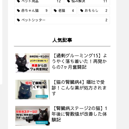
ペット用品
12
悩み解決
11
赤ちゃん猫
9
老猫
4
おもらし
2
ペットシッター
2
人気記事
【過剰グルーミング15】よ
うやく落ち着いた！再発か
らの7ヶ月奮闘記
【猫の腎臓病4】嘔吐で受
診！こんな薬が処方されま
す
【腎臓病ステージ2の猫】1
年後に腎数値が改善した体
験記