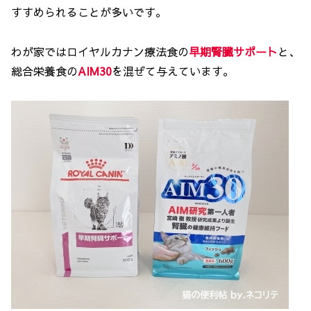
すすめられることが多いです。
わが家ではロイヤルカナン療法食の
早期腎臓サポート
と、
総合栄養食の
AIM30
を混ぜて与えています。