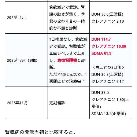
食欲減少で受診。胃
腸の動きが弱く、季
BUN 30.0(正常値)
2025年4月
節の変わり目の一時
クレアチニン 2.19
的な不調と診断
1日排尿なし、食欲減
BUN 114.7
少で受診。腎数値が
クレアチニン 10.86
重症レベルまで上昇
SDMA 61.9
2025年7月（9歳）
し、
急性腎障害
と診
断。
＜急上昇の3日後＞
ただ本猫は元気で、1
BUN 30.3(正常値)
週間ほどで治療完了
クレアチニン 2.17
BUN 33.5
クレアチニン 1.90(正
2025年11月
定期健診
常値)
SDMA 13.1(正常値)
腎臓病の発覚当初と比較すると、