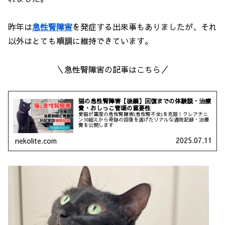
昨年は
急性腎障害
を発症する出来事もありましたが、それ
以外はとても順調に維持できています。
＼急性腎障害の記事はこちら／
猫の急性腎障害【後編】回復までの体験談・治療
費・おしっこ管理の重要性
愛猫が重度の急性腎障害(急性腎不全)を克服！クレアチニ
ン10超えから奇跡の回復を遂げたリアルな通院記録・治療
費を公開します
2025.07.11
nekolite.com