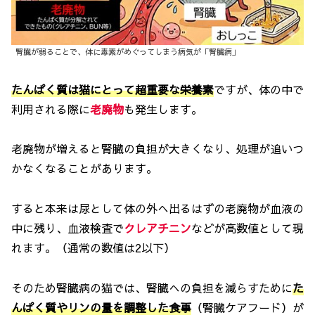
腎臓が弱ることで、体に毒素がめぐってしまう病気が「腎臓病」
たんぱく質は猫にとって超重要な栄養素
ですが、体の中で
利用される際に
老廃物
も発生します。
老廃物が増えると腎臓の負担が大きくなり、処理が追いつ
かなくなることがあります。
すると本来は尿として体の外へ出るはずの老廃物が血液の
中に残り、血液検査で
クレアチニン
などが高数値として現
れます。（通常の数値は2以下）
そのため腎臓病の猫では、腎臓への負担を減らすために
た
んぱく質やリンの量を調整した食事
（腎臓ケアフード）が