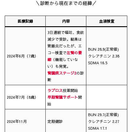
＼診断から現在までの経緯／
医療記録
内容
血液検査
3日連続で嘔吐、食欲
減少で受診。結果は
胃腸炎だったが、エ
BUN 28.9(正常値)
コー検査で
左腎の萎
2024年6月（7歳）
クレアチニン 2.38
縮
（機能していな
SDMA 16.5
い）も発覚。
腎臓病ステージ2
の診
断
ラプロス
投薬開始
2024年7月（8歳）
早期腎臓サポート
開
始
BUN 29.7(正常値)
2024年11月
定期健診
クレアチニン 2.27
SDMA 17.1