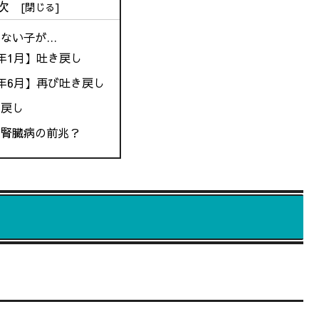
次
かない子が…
4年1月】吐き戻し
4年6月】再び吐き戻し
き戻し
は腎臓病の前兆？