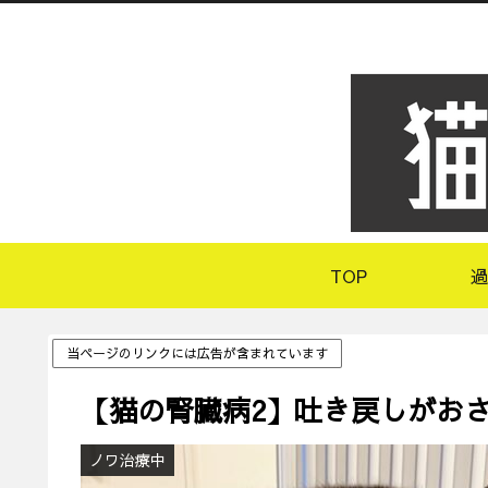
TOP
過
当ページのリンクには広告が含まれています
【猫の腎臓病2】吐き戻しがお
ノワ治療中