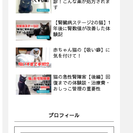
診！こんな薬が処方されま
す
【腎臓病ステージ2の猫】1
年後に腎数値が改善した体
験記
赤ちゃん猫の【吸い癖】に
気を付けて！
猫の急性腎障害【後編】回
復までの体験談・治療費・
おしっこ管理の重要性
プロフィール