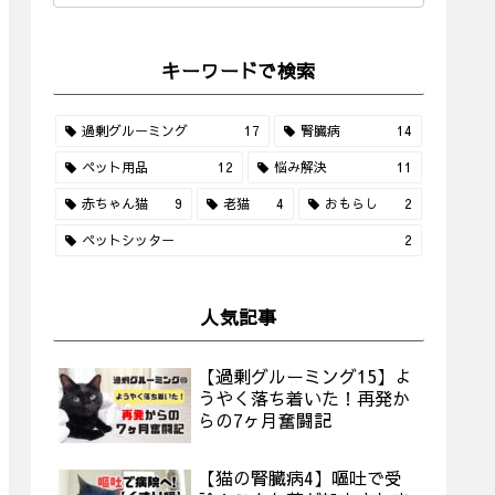
キーワードで検索
過剰グルーミング
17
腎臓病
14
ペット用品
12
悩み解決
11
赤ちゃん猫
9
老猫
4
おもらし
2
ペットシッター
2
人気記事
【過剰グルーミング15】よ
うやく落ち着いた！再発か
らの7ヶ月奮闘記
【猫の腎臓病4】嘔吐で受