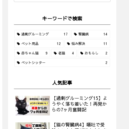
キーワードで検索
過剰グルーミング
17
腎臓病
14
ペット用品
12
悩み解決
11
赤ちゃん猫
9
老猫
4
おもらし
2
ペットシッター
2
人気記事
【過剰グルーミング15】よ
うやく落ち着いた！再発か
らの7ヶ月奮闘記
【猫の腎臓病4】嘔吐で受