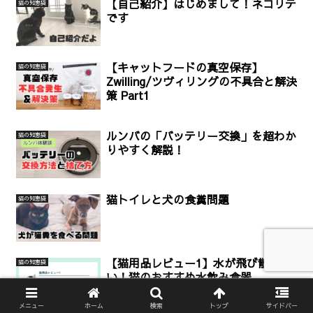
【自己紹介】はじめまして！ネコリテ
猫の知恵袋
です
【キャットフードの真空保存】
猫の知恵袋
Zwilling/ツヴィリングの不具合と解決
策 Part1
ルンバの「バッテリー交換」を超わか
猫の知恵袋
りやすく解説！
猫トイレと犬の食糞問題
猫の知恵袋
【猫用品レビュー1】水が飛び散らな
猫の知恵袋
い！猫のおすすめ水飲み食器
メニュー
ホーム
検索
トップ
サイドバー