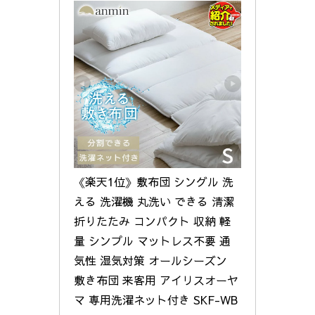
《楽天1位》敷布団 シングル 洗
える 洗濯機 丸洗い できる 清潔 
折りたたみ コンパクト 収納 軽
量 シンプル マットレス不要 通
気性 湿気対策 オールシーズン 
敷き布団 来客用 アイリスオーヤ
マ 専用洗濯ネット付き SKF-WB