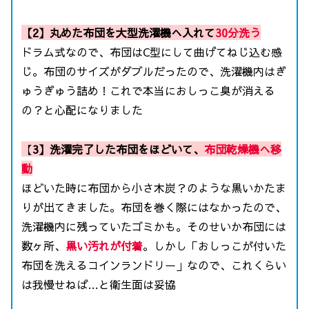
【2】
丸めた布団を大型洗濯機へ入れて
30分洗う
ドラム式なので、布団はC型にして曲げてねじ込む感
じ。布団のサイズがダブルだったので、洗濯機内はぎ
ゅうぎゅう詰め！これで本当におしっこ臭が消える
の？と心配になりました
【
3】洗濯完了した布団をほどいて、
布団乾燥機へ移
動
ほどいた時に布団から小さ木炭？のような黒いかたま
りが出てきました。布団を巻く際にはなかったので、
洗濯機内に残っていたゴミかも。そのせいか布団には
数ヶ所、
黒い汚れが付着
。しかし「おしっこが付いた
布団を洗えるコインランドリー」なので、これくらい
は我慢せねば…と衛生面は妥協