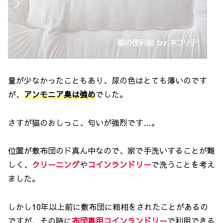
量が少なかったこともあり、尿の色はとても薄いのです
が、
アンモニア臭は強め
でした。
さすが猫のおしっこ、匂いが強烈です…。
位置が敷布団のド真ん中なので、家で手洗いすることが難
しく、
クリーニング
や
コインランドリー
で洗うことを考え
ました。
しかし10年以上前に敷布団に粗相をされたことがあるの
ですが、その時に
布団専用コインランドリー
で利用できる